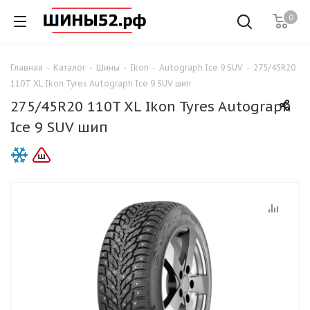
0
Главная
-
Каталог
-
Шины
-
Ikon
-
Autograph Ice 9 SUV
-
275/45R20
110T XL Ikon Tyres Autograph Ice 9 SUV шип
275/45R20 110T XL Ikon Tyres Autograph
Ice 9 SUV шип