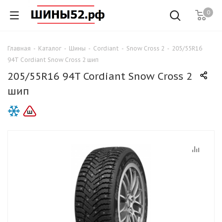
0
Главная
-
Каталог
-
Шины
-
Cordiant
-
Snow Cross 2
-
205/55R16
94T Cordiant Snow Cross 2 шип
205/55R16 94T Cordiant Snow Cross 2
шип