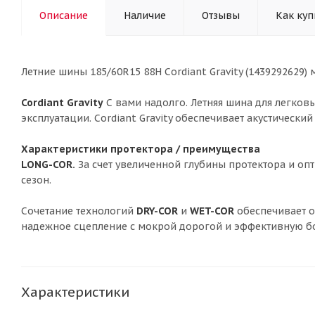
Описание
Наличие
Отзывы
Как куп
Летние шины 185/60R15 88H Cordiant Gravity (1439292629) 
Cordiant Gravity
С вами надолго. Летняя шина для легков
эксплуатации. Cordiant Gravity обеспечивает акустически
Характеристики протектора / преимущества
LONG-COR.
За счет увеличенной глубины протектора и оп
сезон.
Сочетание технологий
DRY-COR
и
WET-COR
обеспечивает о
надежное сцепление с мокрой дорогой и эффективную бо
Характеристики