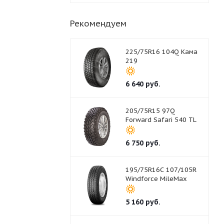
Рекомендуем
225/75R16 104Q Кама
219
6 640
руб.
205/75R15 97Q
Forward Safari 540 TL
6 750
руб.
195/75R16C 107/105R
Windforce MileMax
5 160
руб.