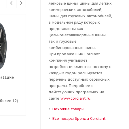
легковые шины, шины для легких
коммерческих автомобилей,
шины для грузовых автомобилей,
в модельном ряду которых
представлены как
цельнометаллокордные шины,
так и грузовые
комбинированные шины.
При продаже шин Cordiant
компания учитывает
потребности клиентов, поэтому с
каждым годом расширяется
estLake
185/60R15 84H Nexen
185/60R15 8
перечень доступных сервисных
N'Fera Primus V
Ecowing ES3
программ. Подробнее о
действующих программах на
сайте
www.cordiant.ru
(более 12)
Есть в наличии (8)
Есть в нали
Похожие товары
Все товары бренда Cordiant