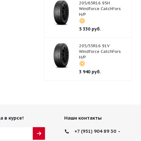
205/65R16 95H
Windforce CatchFors
H/P
5 330
руб.
205/55R16 91V
Windforce CatchFors
H/P
3 940
руб.
а в курсе!
Наши контакты
+7 (951) 904 89 30