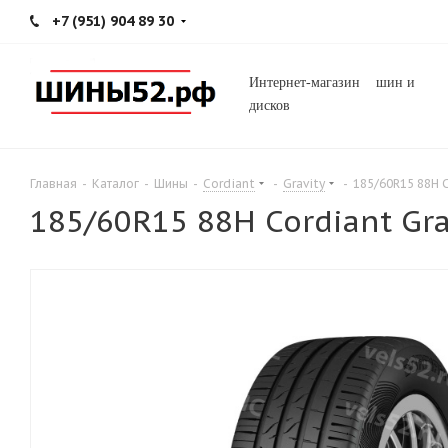
+7 (951) 904 89 30
Интернет-магазин шин и
дисков
Главная
-
Каталог
-
Шины
-
Cordiant
-
Gravity
-
185/60R15 88H C
185/60R15 88H Cordiant Gra