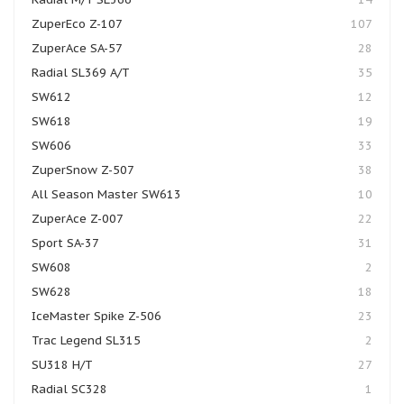
ZuperEco Z-107
107
ZuperAce SA-57
28
Radial SL369 A/T
35
SW612
12
SW618
19
SW606
33
ZuperSnow Z-507
38
All Season Master SW613
10
ZuperAce Z-007
22
Sport SA-37
31
SW608
2
SW628
18
IceMaster Spike Z-506
23
Trac Legend SL315
2
SU318 H/T
27
Radial SC328
1