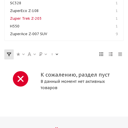
SC328
1
ZuperEco Z-108
1
Zuper Trek Z-203
1
H550
1
ZuperAce Z-007 SUV
9
К сожалению, раздел пуст
В данный момент нет активных
товаров