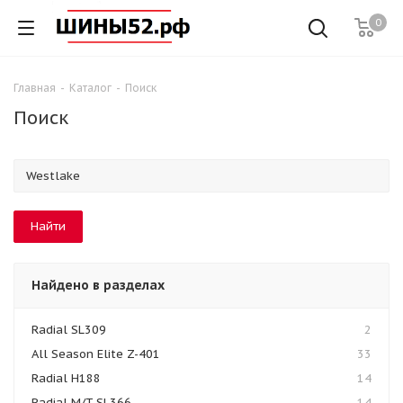
0
Главная
-
Каталог
-
Поиск
Поиск
Найдено в разделах
Radial SL309
2
All Season Elite Z-401
33
Radial H188
14
Radial M/T SL366
14