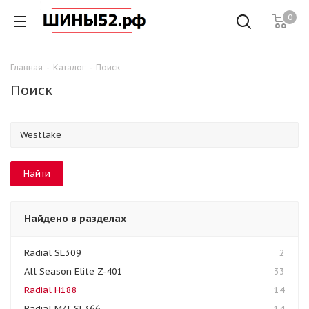
0
Главная
-
Каталог
-
Поиск
Поиск
Найдено в разделах
Radial SL309
2
All Season Elite Z-401
33
Radial H188
14
Radial M/T SL366
14