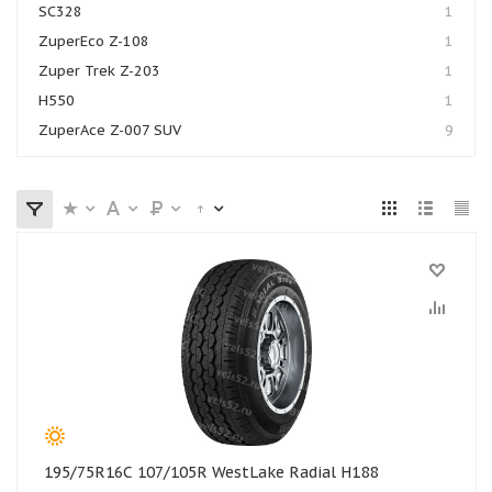
SC328
1
ZuperEco Z-108
1
Zuper Trek Z-203
1
H550
1
ZuperAce Z-007 SUV
9
195/75R16C 107/105R WestLake Radial H188