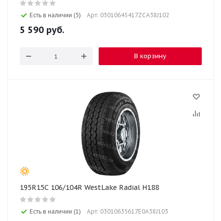
Есть в наличии (5)
Арт: 03010645417ZCA38J102
5 590
руб.
В корзину
195R15C 106/104R WestLake Radial H188
Есть в наличии (1)
Арт: 03010635617E0A38J103