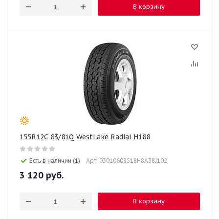
В корзину
155R12C 83/81Q WestLake Radial H188
Есть в наличии (1)
Арт: 03010608518H8A38J102
3 120
руб.
В корзину