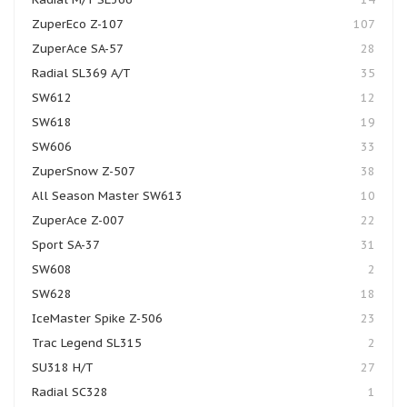
ZuperEco Z-107
107
ZuperAce SA-57
28
Radial SL369 A/T
35
SW612
12
SW618
19
SW606
33
ZuperSnow Z-507
38
All Season Master SW613
10
ZuperAce Z-007
22
Sport SA-37
31
SW608
2
SW628
18
IceMaster Spike Z-506
23
Trac Legend SL315
2
SU318 H/T
27
Radial SC328
1