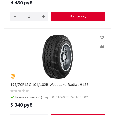
4 480
руб.
В корзину
195/70R15C 104/102R WestLake Radial H188
Есть в наличии (1)
Арт: 03010605817A3A38J102
5 040
руб.