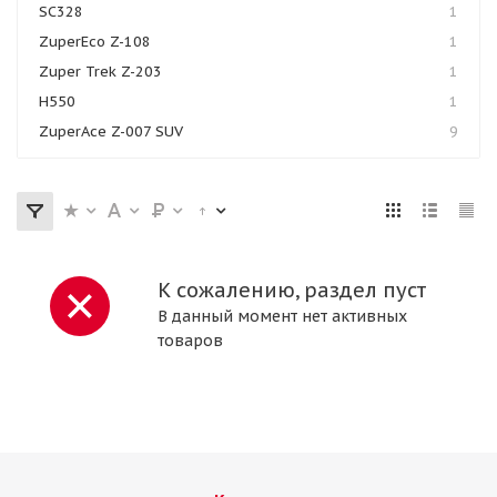
SC328
1
ZuperEco Z-108
1
Zuper Trek Z-203
1
H550
1
ZuperAce Z-007 SUV
9
К сожалению, раздел пуст
В данный момент нет активных
товаров