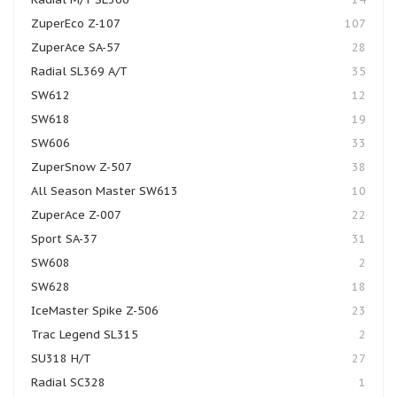
ZuperEco Z-107
107
ZuperAce SA-57
28
Radial SL369 A/T
35
SW612
12
SW618
19
SW606
33
ZuperSnow Z-507
38
All Season Master SW613
10
ZuperAce Z-007
22
Sport SA-37
31
SW608
2
SW628
18
IceMaster Spike Z-506
23
Trac Legend SL315
2
SU318 H/T
27
Radial SC328
1