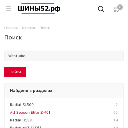
0
Главная
-
Каталог
-
Поиск
Поиск
Найдено в разделах
Radial SL309
2
All Season Elite Z-401
33
Radial H188
14
Radial M/T SL366
14