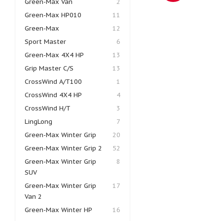
Green-Max Van
2
Green-Max HP010
11
Green-Max
12
Sport Master
6
Green-Max 4X4 HP
13
Grip Master C/S
13
CrossWind A/T100
1
CrossWind 4X4 HP
4
CrossWind H/T
3
LingLong
7
Green-Max Winter Grip
20
Green-Max Winter Grip 2
52
Green-Max Winter Grip
8
SUV
Green-Max Winter Grip
17
Van 2
Green-Max Winter HP
16