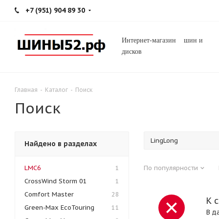
+7 (951) 904 89 30
Интернет-магазин шин и
дисков
Главная
-
Каталог
-
Поиск
Поиск
Найдено в разделах
LMC6
1
По популярности
CrossWind Storm 01
1
Comfort Master
28
К 
Green-Max EcoTouring
11
В д