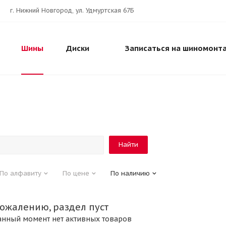
г. Нижний Новгород, ул. Удмуртская 67Б
Шины
Диски
Записаться на шиномонт
По алфавиту
По цене
По наличию
сожалению, раздел пуст
анный момент нет активных товаров